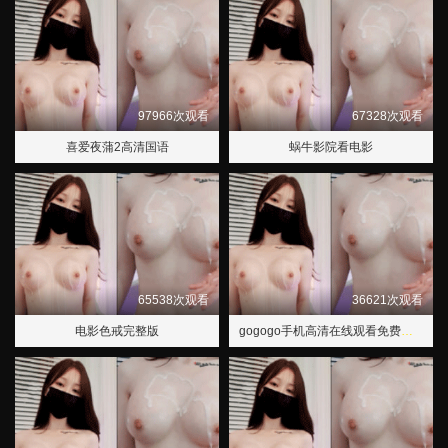
97966次观看
67328次观看
喜爱夜蒲2高清国语
蜗牛影院看电影
65538次观看
36621次观看
电影色戒完整版
gogogo手机高清在线观看免费完整国语版日韩剧